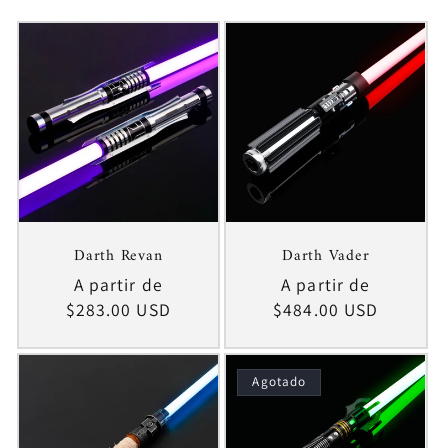
c
i
ó
n
:
Darth Revan
Darth Vader
Precio
A partir de
Precio
A partir de
habitual
$283.00 USD
habitual
$484.00 USD
Agotado