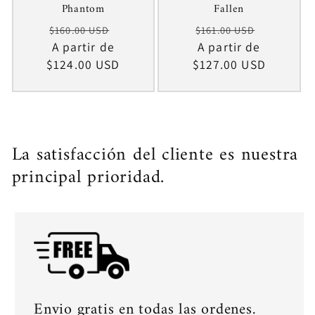
Phantom
Fallen
Precio
Precio
Precio
Precio
$160.00 USD
$161.00 USD
habitual
A partir de
de
habitual
A partir de
de
$124.00 USD
oferta
$127.00 USD
oferta
La satisfacción del cliente es nuestra
principal prioridad.
Envio gratis en todas las ordenes.