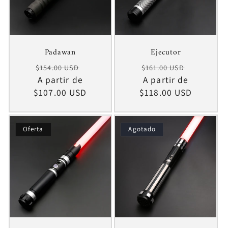
Padawan
Ejecutor
Precio
Precio
Precio
Precio
$154.00 USD
$161.00 USD
habitual
A partir de
de
habitual
A partir de
de
$107.00 USD
oferta
$118.00 USD
oferta
Oferta
Agotado