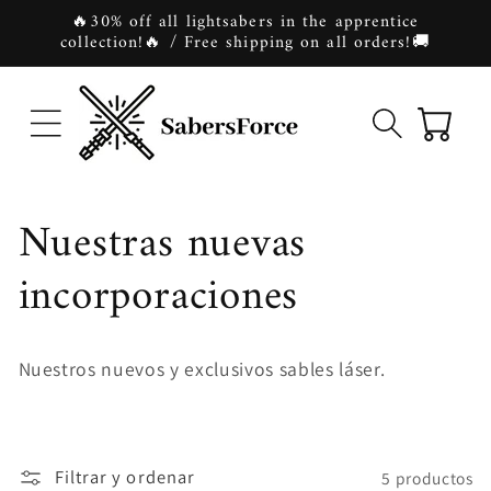
Ir
🔥30% off all lightsabers in the apprentice
directamente
collection!🔥 / Free shipping on all orders!🚚
al contenido
Carrito
C
Nuestras nuevas
o
incorporaciones
l
Nuestros nuevos y exclusivos sables láser.
e
c
Filtrar y ordenar
5 productos