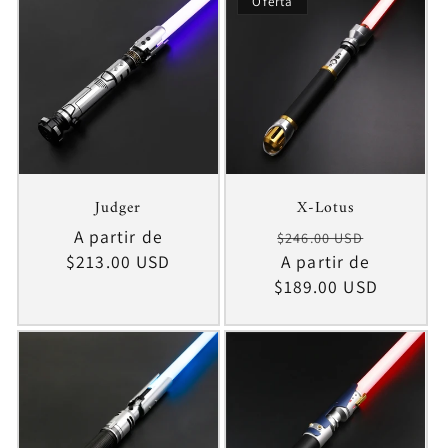
c
Oferta
i
ó
n
:
Judger
X-Lotus
Precio
A partir de
Precio
Precio
$246.00 USD
habitual
$213.00 USD
habitual
A partir de
de
$189.00 USD
oferta