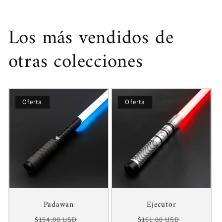
Los más vendidos de
otras colecciones
Oferta
Oferta
Padawan
Ejecutor
Precio
Precio
Precio
Precio
$154.00 USD
$161.00 USD