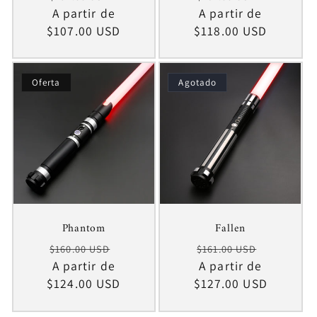
habitual
A partir de
de
habitual
A partir de
de
$107.00 USD
oferta
$118.00 USD
oferta
Oferta
Agotado
Phantom
Fallen
Precio
Precio
Precio
Precio
$160.00 USD
$161.00 USD
habitual
A partir de
de
habitual
A partir de
de
$124.00 USD
oferta
$127.00 USD
oferta