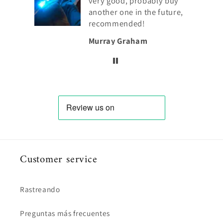
ly buy
future,
Ahmed Gislason
Customer service
Rastreando
Preguntas más frecuentes