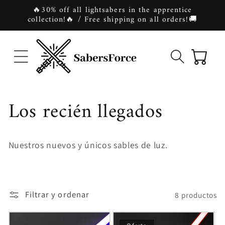
Ir
🔥30% off all lightsabers in the apprentice
directamente
collection!🔥 / Free shipping on all orders!🚚
al contenido
Carrito
C
Los recién llegados
o
Nuestros nuevos y únicos sables de luz.
l
e
Filtrar y ordenar
8 productos
c