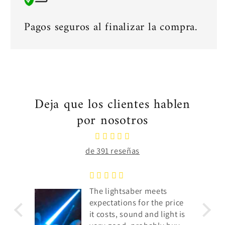
Pagos seguros al finalizar la compra.
Deja que los clientes hablen
por nosotros
de 391 reseñas
ts
Very good, It arrived in
e price
perfect condition👌I
light is
recommend it